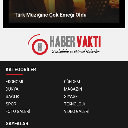
Bu Burçlar Paraya Para Demeyecek
Günün hikayesi: Kilerdeki un
Hocanın Bir Gün
Türk Müziğine Çok Emeği Oldu
KATEGORİLER
EKONOMİ
GÜNDEM
DÜNYA
MAGAZİN
SAĞLIK
SİYASET
SPOR
TEKNOLOJİ
FOTO GALERİ
VIDEO GALERİ
SAYFALAR