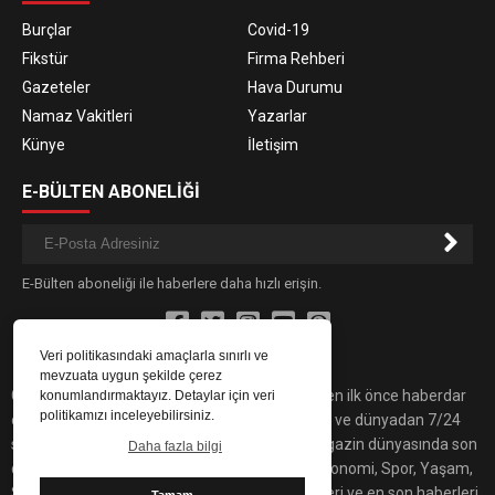
Burçlar
Covid-19
Fikstür
Firma Rehberi
Gazeteler
Hava Durumu
Namaz Vakitleri
Yazarlar
Künye
İletişim
E-BÜLTEN ABONELİĞİ
E-Bülten aboneliği ile haberlere daha hızlı erişin.
Veri politikasındaki amaçlarla sınırlı ve
mevzuata uygun şekilde çerez
Gündemdeki son dakika haber ve gelişmelerden ilk önce haberdar
konumlandırmaktayız. Detaylar için veri
politikamızı inceleyebilirsiniz.
olmak için İnterntyapı'yı takip edin! Türkiye’den ve dünyadan 7/24
son dakika haberleri bulabilirsiniz. Yaşam, magazin dünyasında son
Daha fazla bilgi
dakika haberleri, Sitemiz'de Siyaset, Sağlık, Ekonomi, Spor, Yaşam,
Sanat ve Teknoloji alanında yaşanan gelişmeleri ve en son haberleri
Tamam