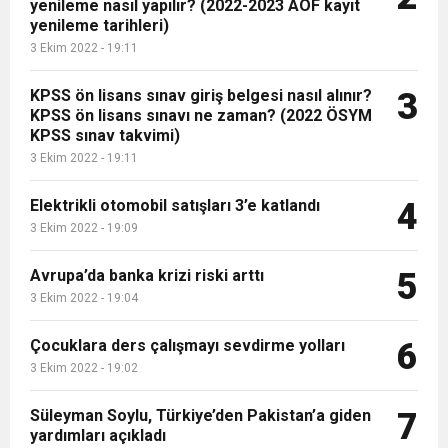
yenileme nasıl yapılır? (2022-2023 AÖF kayıt
16:44
Dana karkas alım fiyatın kilogram başına 2 TL
yenileme tarihleri)
3 Ekim 2022 - 19:11
16:44
Nevşin Mengü, Kemal Kılıçdaroğlu’nun adaylık
artırıldı
KPSS ön lisans sınav giriş belgesi nasıl alınır?
3
KPSS ön lisans sınavı ne zaman? (2022 ÖSYM
KPSS sınav takvimi)
19:12
Endonezya’da futbol maçında izdiham: 125
çıkışını yorumladı
3 Ekim 2022 - 19:11
Elektrikli otomobil satışları 3’e katlandı
ölü
4
3 Ekim 2022 - 19:09
Avrupa’da banka krizi riski arttı
5
3 Ekim 2022 - 19:04
Çocuklara ders çalışmayı sevdirme yolları
6
3 Ekim 2022 - 19:02
Süleyman Soylu, Türkiye’den Pakistan’a giden
7
yardımları açıkladı