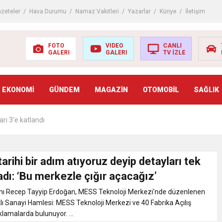
ıçdaroğlu’nun adaylık çıkışını yorumladı
zeteler
Hava Durumu
Namaz Vakitleri
Yazarlar
Künye
İletişim
çında izdiham: 125 ölü
FOTO
VIDEO
CANLI
GALERI
GALERI
TV İZLE
adı mı? AÖF kayıt yenileme nasıl yapılır? (2022-2023 AÖF kayıt yenilem
EKONOMİ
GÜNDEM
MAGAZİN
OTOMOBİL
SAĞLIK
riş belgesi nasıl alınır? KPSS ön lisans sınavı ne zaman? (2022 ÖSYM KP
arı 3’e katlandı
ki arttı
arihi bir adım atıyoruz deyip detayları tek
adı: ‘Bu merkezle çığır açacağız’
ı sevdirme yolları
 Recep Tayyip Erdoğan, MESS Teknoloji Merkezi'nde düzenlenen
lı Sanayi Hamlesi: MESS Teknoloji Merkezi ve 40 Fabrika Açılış
’den Pakistan’a giden yardımları açıkladı
klamalarda bulunuyor. ...