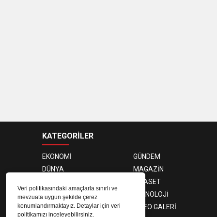
KATEGORİLER
EKONOMİ
GÜNDEM
DÜNYA
MAGAZİN
SAĞLIK
SİYASET
Veri politikasındaki amaçlarla sınırlı ve
SPOR
TEKNOLOJİ
mevzuata uygun şekilde çerez
konumlandırmaktayız. Detaylar için veri
FOTO GALERİ
VIDEO GALERİ
politikamızı inceleyebilirsiniz.