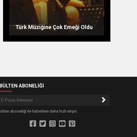
Bu Burçlar Paraya Para
Demeyecek
Günün hikayesi: Kilerdeki un
Hocanın Bir Gün
Türk Müziğine Çok Emeği Oldu
-BÜLTEN ABONELİĞİ
ülten aboneliği ile haberlere daha hızlı erişin.