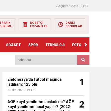
7 Ağustos 2026 - 04:47
TRAFİK
NÖBETÇİ
CANLI
DURUMU
ECZANELER
SONUÇLAR
e
HABER
GÖNDER
SİYASET
SPOR
TEKNOLOJİ
FOTO GALERİ
VIDE
SS
Endonezya’da futbol maçında
1
izdiham: 125 ölü
3 Ekim 2022 - 19:12
AÖF kayıt yenileme başladı mı? AÖF
2
kayıt yenileme nasıl yapılır? (2022-