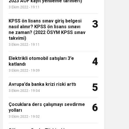
2023 AÖF kayıt yenileme tarihleri)
3 Ekim 2022 - 19:11
KPSS ön lisans sınav giriş belgesi
3
nasıl alınır? KPSS ön lisans sınavı
ne zaman? (2022 ÖSYM KPSS sınav
takvimi)
3 Ekim 2022 - 19:11
Elektrikli otomobil satışları 3’e
4
katlandı
3 Ekim 2022 - 19:09
Avrupa’da banka krizi riski arttı
5
3 Ekim 2022 - 19:04
Çocuklara ders çalışmayı sevdirme
6
yolları
3 Ekim 2022 - 19:02