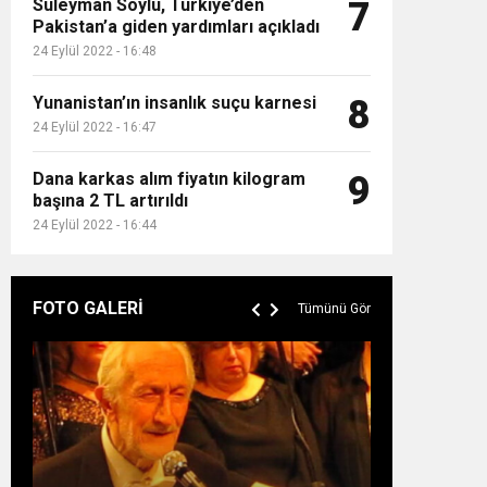
Süleyman Soylu, Türkiye’den
7
Pakistan’a giden yardımları açıkladı
24 Eylül 2022 - 16:48
Yunanistan’ın insanlık suçu karnesi
8
24 Eylül 2022 - 16:47
Dana karkas alım fiyatın kilogram
9
başına 2 TL artırıldı
24 Eylül 2022 - 16:44
FOTO GALERİ
Tümünü Gör