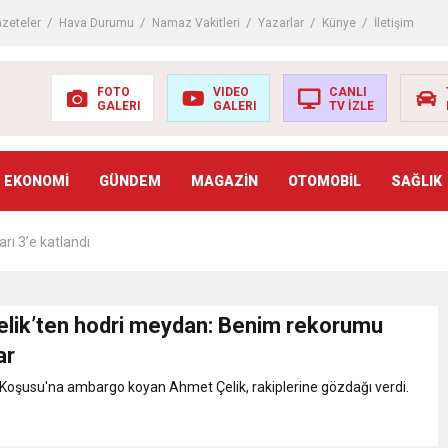
ıçdaroğlu’nun adaylık çıkışını yorumladı
zeteler
Hava Durumu
Namaz Vakitleri
Yazarlar
Künye
İletişim
çında izdiham: 125 ölü
FOTO
VIDEO
CANLI
GALERI
GALERI
TV İZLE
adı mı? AÖF kayıt yenileme nasıl yapılır? (2022-2023 AÖF kayıt yenilem
EKONOMİ
GÜNDEM
MAGAZİN
OTOMOBİL
SAĞLIK
riş belgesi nasıl alınır? KPSS ön lisans sınavı ne zaman? (2022 ÖSYM KP
arı 3’e katlandı
ki arttı
lik’ten hodri meydan: Benim rekorumu
ar
ı sevdirme yolları
i Koşusu'na ambargo koyan Ahmet Çelik, rakiplerine gözdağı verdi.
.
’den Pakistan’a giden yardımları açıkladı