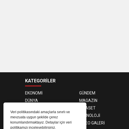
KATEGORİLER
EKONOMİ
GÜNDEM
DÜNYA
MAGAZİN
SAĞLIK
SİYASET
Veri politikasındaki amaçlarla sınırlı ve
SPOR
TEKNOLOJİ
mevzuata uygun şekilde çerez
konumlandırmaktayız. Detaylar için veri
FOTO GALERİ
VIDEO GALERİ
politikamızı inceleyebilirsiniz.