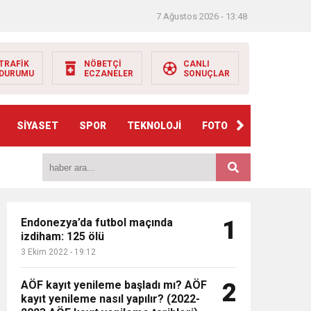
7 Ağustos 2026 - 13:48
TRAFİK
NÖBETÇİ
CANLI
DURUMU
ECZANELER
SONUÇLAR
e
HABER
GÖNDER
SİYASET
SPOR
TEKNOLOJİ
FOTO GALERİ
VIDE
SS
Endonezya’da futbol maçında
1
izdiham: 125 ölü
3 Ekim 2022 - 19:12
AÖF kayıt yenileme başladı mı? AÖF
2
kayıt yenileme nasıl yapılır? (2022-