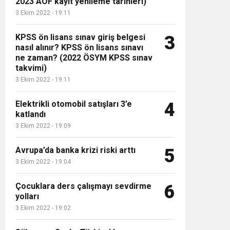
2023 AÖF kayıt yenileme tarihleri)
3 Ekim 2022 - 19:11
KPSS ön lisans sınav giriş belgesi
3
nasıl alınır? KPSS ön lisans sınavı
ne zaman? (2022 ÖSYM KPSS sınav
takvimi)
3 Ekim 2022 - 19:11
Elektrikli otomobil satışları 3’e
4
katlandı
3 Ekim 2022 - 19:09
Avrupa’da banka krizi riski arttı
5
3 Ekim 2022 - 19:04
Çocuklara ders çalışmayı sevdirme
6
yolları
3 Ekim 2022 - 19:02