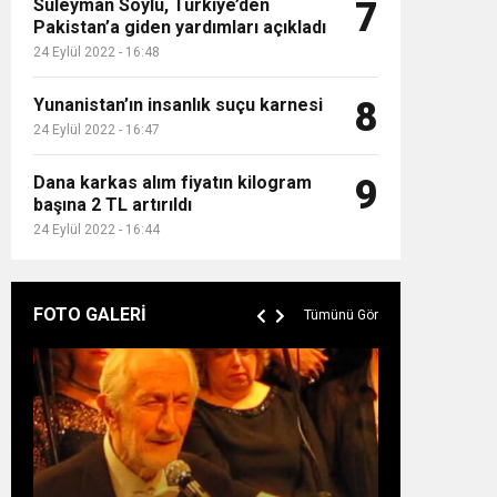
Süleyman Soylu, Türkiye’den
7
Pakistan’a giden yardımları açıkladı
24 Eylül 2022 - 16:48
Yunanistan’ın insanlık suçu karnesi
8
24 Eylül 2022 - 16:47
Dana karkas alım fiyatın kilogram
9
başına 2 TL artırıldı
24 Eylül 2022 - 16:44
FOTO GALERİ
Tümünü Gör