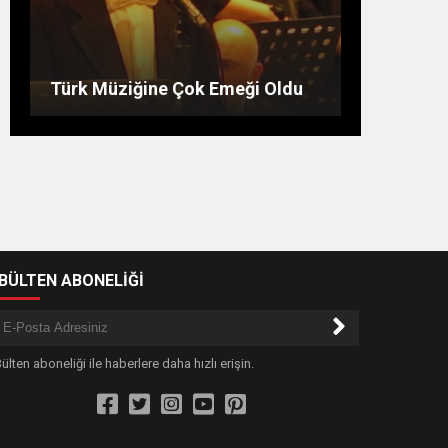
Bu Burçlar Paraya Para
Demeyecek
Günün hikayesi: Kilerdeki un
Hocanın Bir Gün
Türk Müziğine Çok Emeği Oldu
-BÜLTEN ABONELİĞİ
ülten aboneliği ile haberlere daha hızlı erişin.