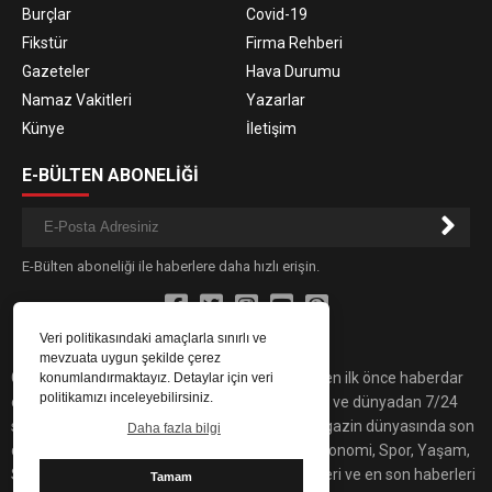
Burçlar
Covid-19
Fikstür
Firma Rehberi
Gazeteler
Hava Durumu
Namaz Vakitleri
Yazarlar
Künye
İletişim
E-BÜLTEN ABONELİĞİ
E-Bülten aboneliği ile haberlere daha hızlı erişin.
Veri politikasındaki amaçlarla sınırlı ve
mevzuata uygun şekilde çerez
Gündemdeki son dakika haber ve gelişmelerden ilk önce haberdar
konumlandırmaktayız. Detaylar için veri
politikamızı inceleyebilirsiniz.
olmak için İnterntyapı'yı takip edin! Türkiye’den ve dünyadan 7/24
son dakika haberleri bulabilirsiniz. Yaşam, magazin dünyasında son
Daha fazla bilgi
dakika haberleri, Sitemiz'de Siyaset, Sağlık, Ekonomi, Spor, Yaşam,
Sanat ve Teknoloji alanında yaşanan gelişmeleri ve en son haberleri
Tamam