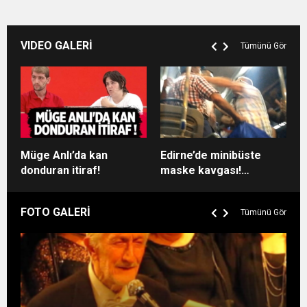
değil
VIDEO GALERİ
Tümünü Gör
Müge Anlı’da kan
Edirne’de minibüste
Ç
donduran itiraf!
maske kavgası!
i
Yumruklar konuştu
d
c
FOTO GALERİ
Tümünü Gör
k