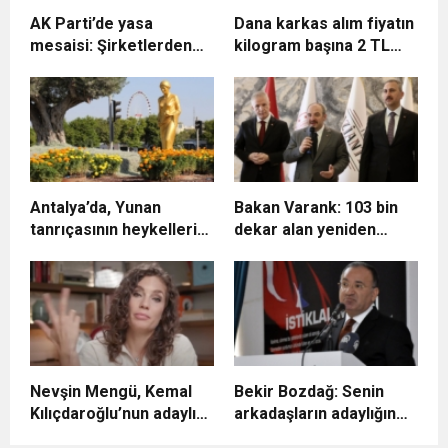
AK Parti’de yasa
Dana karkas alım fiyatın
mesaisi: Şirketlerden
kilogram başına 2 TL
çalışanlara bin liralık
artırıldı
doğalgaz desteği
Antalya’da, Yunan
Bakan Varank: 103 bin
tanrıçasının heykelleri
dekar alan yeniden
caddelere dikildi
sulanmaya başlayacak
Nevşin Mengü, Kemal
Bekir Bozdağ: Senin
Kılıçdaroğlu’nun adaylık
arkadaşların adaylığın
çıkışını yorumladı
konusunda müttefik