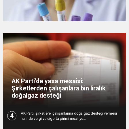
16:44
Dana karkas alım fiyatın kilogram başına 2 TL
16:44
Nevşin Mengü, Kemal Kılıçdaroğlu’nun adaylık
artırıldı
19:12
Endonezya’da futbol maçında izdiham: 125
çıkışını yorumladı
ölü
AK Parti’de yasa mesaisi:
Şirketlerden çalışanlara bin liralık
doğalgaz desteği
AK Parti, şirketlere, çalışanlarına doğalgaz desteği vermesi
4
halinde vergi ve sigorta pirimi muafiye...