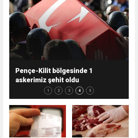
Pençe-Kilit bölgesinde 1
askerimiz şehit oldu
1
2
3
4
5