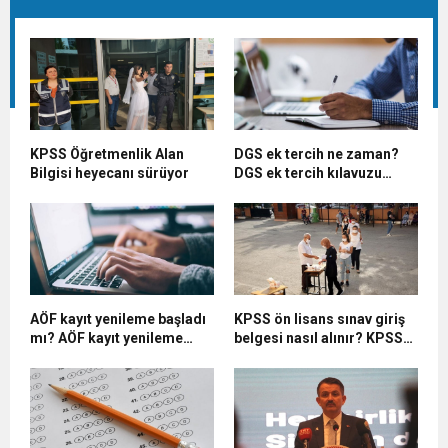
KPSS Öğretmenlik Alan
DGS ek tercih ne zaman?
Bilgisi heyecanı sürüyor
DGS ek tercih kılavuzu
yayımlandı mı? (2022 ÖSYM
DGS takvimi)
AÖF kayıt yenileme başladı
KPSS ön lisans sınav giriş
mı? AÖF kayıt yenileme
belgesi nasıl alınır? KPSS
nasıl yapılır? (2022-2023
ön lisans sınavı ne zaman?
AÖF kayıt yenileme
(2022 ÖSYM KPSS sınav
tarihleri)
takvimi)