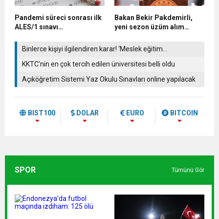
Pandemi süreci sonrası ilk
Bakan Bekir Pakdemirli,
ALES/1 sınavı
yeni sezon üzüm alım
gerçekleştirildi
fiyatını açıkladı
Binlerce kişiyi ilgilendiren karar! ‘Meslek eğitim
merkezlerinden lise diploması’
KKTC’nin en çok tercih edilen üniversitesi belli oldu
Açıköğretim Sistemi Yaz Okulu Sınavları online yapılacak
BIST100
DOLAR
EURO
BITCOIN
SPOR
Tümünü Gör