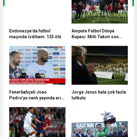
Endonezya’da futbol
Ampute Futbol Dünya
maçında izdiham: 125 ölü
Kupası: Milli Takım son
16’ya kaldı
Fenerbahçeli Joao
Jorge Jesus hala çok fazla
Pedro’yu canlı yayında arı
tutkulu
soktu! İşte o anlar