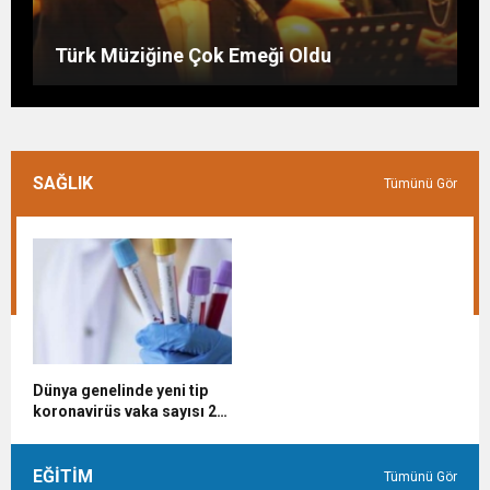
Bu Burçlar Paraya Para Demeyecek
Günün hikayesi: Kilerdeki un
Hocanın Bir Gün
Türk Müziğine Çok Emeği Oldu
SAĞLIK
Tümünü Gör
Dünya genelinde yeni tip
koronavirüs vaka sayısı 21
milyonu aştı
EĞİTİM
Tümünü Gör