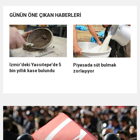
GÜNÜN ÖNE ÇIKAN HABERLERİ
İzmir’deki Yassıtepe’de 5
Ç
Piyasada süt bulmak
bin yıllık kase bulundu
s
zorlaşıyor