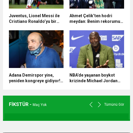
Juventus, Lionel Messi ile
Ahmet Çelik’ten hodri
Cristiano Ronaldo’yu bir
meydan: Benim rekorumu
araya getirmek istiyor
kıramazlar
Adana Demirspor yine,
NBA’de yaşanan boykot
yeniden kongreye gidiyor!
krizinde Michael Jordan
Alışıldık tablo…
devreye girdi! Peki neden?
FİKSTÜR -
Tümünü Gör
Maç Yok