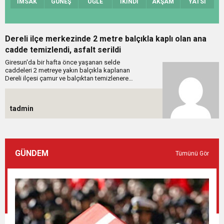
İMSAK
GÜNEŞ
ÖĞLE
İKİNDİ
AKŞAM
YATSI
Dereli ilçe merkezinde 2 metre balçıkla kaplı olan ana
cadde temizlendi, asfalt serildi
Giresun'da bir hafta önce yaşanan selde
caddeleri 2 metreye yakın balçıkla kaplanan
Dereli ilçesi çamur ve balçıktan temizlenerek
ilçe merkezindeki yolları asfaltlandı....
tadmin
GÜNDEM
Tümünü Gör