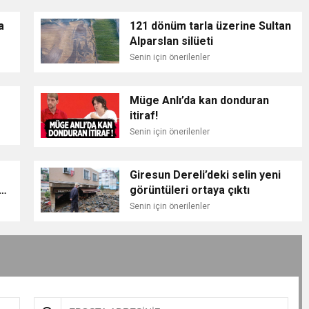
a
121 dönüm tarla üzerine Sultan
Alparslan silüeti
Senin için önerilenler
Müge Anlı’da kan donduran
itiraf!
Senin için önerilenler
Giresun Dereli’deki selin yeni
inç
görüntüleri ortaya çıktı
da
Senin için önerilenler