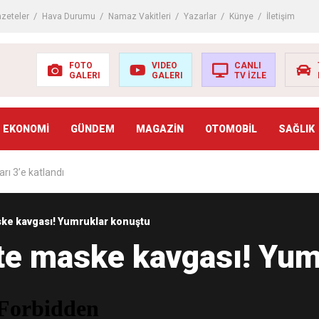
ıçdaroğlu’nun adaylık çıkışını yorumladı
zeteler
Hava Durumu
Namaz Vakitleri
Yazarlar
Künye
İletişim
çında izdiham: 125 ölü
FOTO
VIDEO
CANLI
GALERI
GALERI
TV İZLE
adı mı? AÖF kayıt yenileme nasıl yapılır? (2022-2023 AÖF kayıt yenilem
EKONOMİ
GÜNDEM
MAGAZİN
OTOMOBİL
SAĞLIK
riş belgesi nasıl alınır? KPSS ön lisans sınavı ne zaman? (2022 ÖSYM KP
arı 3’e katlandı
ki arttı
ke kavgası! Yumruklar konuştu
te maske kavgası! Yum
ı sevdirme yolları
’den Pakistan’a giden yardımları açıkladı