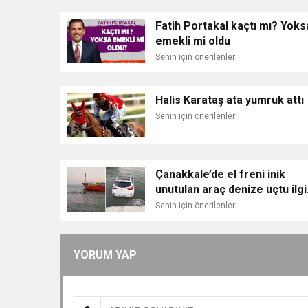
Fatih Portakal kaçtı mı? Yoks
emekli mi oldu
Senin için önerilenler
Halis Karataş ata yumruk attı
Senin için önerilenler
Çanakkale’de el freni inik
unutulan araç denize uçtu ilg
olay cep telefonu kamerasın
Senin için önerilenler
YORUM YAP