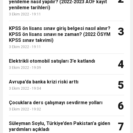
yenileme nasıl yapılır? (2022-2023 AÖF kayıt
16:44
Dana karkas alım fiyatın kilogram başına 2 TL
yenileme tarihleri)
3 Ekim 2022 - 19:11
16:44
Nevşin Mengü, Kemal Kılıçdaroğlu’nun adaylık
artırıldı
KPSS ön lisans sınav giriş belgesi nasıl alınır?
3
KPSS ön lisans sınavı ne zaman? (2022 ÖSYM
KPSS sınav takvimi)
19:12
Endonezya’da futbol maçında izdiham: 125
çıkışını yorumladı
3 Ekim 2022 - 19:11
Elektrikli otomobil satışları 3’e katlandı
ölü
4
3 Ekim 2022 - 19:09
Avrupa’da banka krizi riski arttı
5
3 Ekim 2022 - 19:04
Çocuklara ders çalışmayı sevdirme yolları
6
3 Ekim 2022 - 19:02
Süleyman Soylu, Türkiye’den Pakistan’a giden
7
yardımları açıkladı