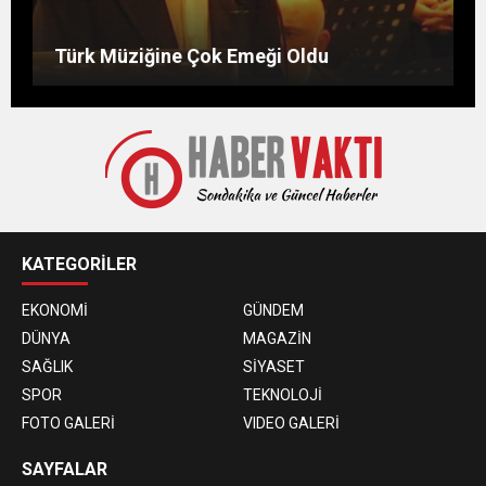
Bu Burçlar Paraya Para Demeyecek
Günün hikayesi: Kilerdeki un
Hocanın Bir Gün
Türk Müziğine Çok Emeği Oldu
KATEGORİLER
EKONOMİ
GÜNDEM
DÜNYA
MAGAZİN
SAĞLIK
SİYASET
SPOR
TEKNOLOJİ
FOTO GALERİ
VIDEO GALERİ
SAYFALAR