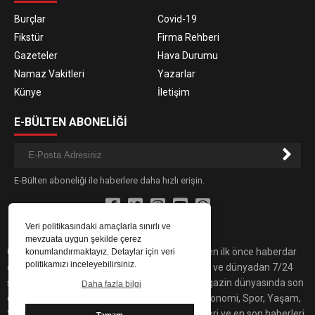
Burçlar
Covid-19
Fikstür
Firma Rehberi
Gazeteler
Hava Durumu
Namaz Vakitleri
Yazarlar
Künye
İletişim
E-BÜLTEN ABONELİĞİ
E-Bülten aboneliği ile haberlere daha hızlı erişin.
Veri politikasındaki amaçlarla sınırlı ve
mevzuata uygun şekilde çerez
Gündemdeki son dakika haber ve gelişmelerden ilk önce haberdar
konumlandırmaktayız. Detaylar için veri
politikamızı inceleyebilirsiniz.
olmak için İnterntyapı'yı takip edin! Türkiye’den ve dünyadan 7/24
son dakika haberleri bulabilirsiniz. Yaşam, magazin dünyasında son
Daha fazla bilgi
dakika haberleri, Sitemiz'de Siyaset, Sağlık, Ekonomi, Spor, Yaşam,
Sanat ve Teknoloji alanında yaşanan gelişmeleri ve en son haberleri
Tamam