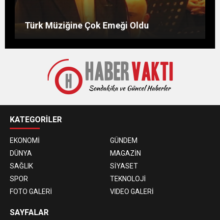
Bu Burçlar Paraya Para Demeyecek
Günün hikayesi: Kilerdeki un
Hocanın Bir Gün
Türk Müziğine Çok Emeği Oldu
KATEGORİLER
EKONOMİ
GÜNDEM
DÜNYA
MAGAZİN
SAĞLIK
SİYASET
SPOR
TEKNOLOJİ
FOTO GALERİ
VIDEO GALERİ
SAYFALAR