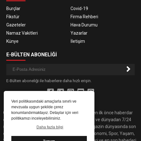
Burçlar
Covid-19
Fikstür
Firma Rehberi
Gazeteler
Hava Durumu
Namaz Vakitleri
Yazarlar
Künye
İletişim
E-BÜLTEN ABONELİĞİ
E-Bülten aboneliği ile haberlere daha hızlı erişin.
Veri politikasındaki amaçlarla sınırlı ve
mevzuata uygun şekilde çerez
Gündemdeki son dakika haber ve gelişmelerden ilk önce haberdar
konumlandırmaktayız. Detaylar için veri
politikamızı inceleyebilirsiniz.
olmak için İnterntyapı'yı takip edin! Türkiye’den ve dünyadan 7/24
son dakika haberleri bulabilirsiniz. Yaşam, magazin dünyasında son
Daha fazla bilgi
dakika haberleri, Sitemiz'de Siyaset, Sağlık, Ekonomi, Spor, Yaşam,
Sanat ve Teknoloji alanında yaşanan gelişmeleri ve en son haberleri
Tamam