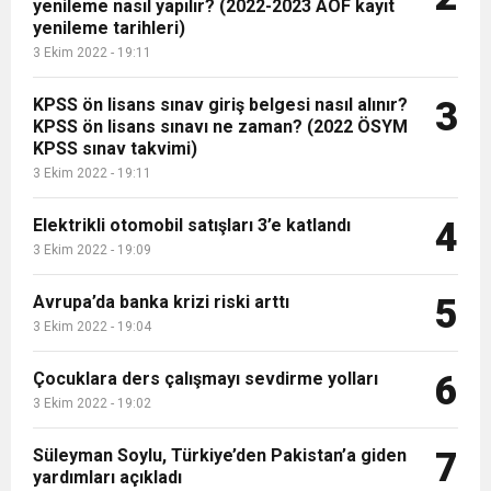
yenileme nasıl yapılır? (2022-2023 AÖF kayıt
16:44
Dana karkas alım fiyatın kilogram başına 2 TL
yenileme tarihleri)
3 Ekim 2022 - 19:11
16:44
Nevşin Mengü, Kemal Kılıçdaroğlu’nun adaylık
artırıldı
KPSS ön lisans sınav giriş belgesi nasıl alınır?
3
KPSS ön lisans sınavı ne zaman? (2022 ÖSYM
KPSS sınav takvimi)
19:12
Endonezya’da futbol maçında izdiham: 125
çıkışını yorumladı
3 Ekim 2022 - 19:11
Elektrikli otomobil satışları 3’e katlandı
ölü
4
3 Ekim 2022 - 19:09
Avrupa’da banka krizi riski arttı
5
3 Ekim 2022 - 19:04
Çocuklara ders çalışmayı sevdirme yolları
6
3 Ekim 2022 - 19:02
Süleyman Soylu, Türkiye’den Pakistan’a giden
7
yardımları açıkladı