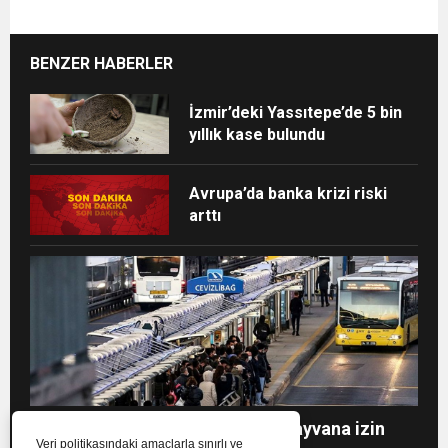
BENZER HABERLER
İzmir’deki Yassıtepe’de 5 bin
yıllık kase bulundu
Avrupa’da banka krizi riski
arttı
Toplu taşıma araçlarında evcil hayvana izin
Veri politikasındaki amaçlarla sınırlı ve