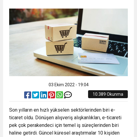
16:44
Dana karkas alım fiyatın kilogram başına 2 TL
16:44
Nevşin Mengü, Kemal Kılıçdaroğlu’nun adaylık
artırıldı
19:12
Endonezya’da futbol maçında izdiham: 125
çıkışını yorumladı
ölü
03 Ekim 2022 - 19:04
10.389 Okunma
Son yılların en hızlı yükselen sektörlerinden biri e-
ticaret oldu. Dönüşen alışveriş alışkanlıkları, e-ticareti
pek çok perakendeci için temel iş süreçlerinden biri
haline getirdi. Güncel küresel araştırmalar 10 kişiden