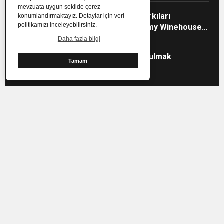
mevzuata uygun şekilde çerez
En iyi ayrılık şarkıları
konumlandırmaktayız. Detaylar için veri
politikamızı inceleyebilirsiniz.
araştırması: Amy Winehouse
zirvede
Daha fazla bilgi
Piyasada süt bulmak
Tamam
zorlaşıyor
Çocuklara ders çalışmayı sevdirme yolları