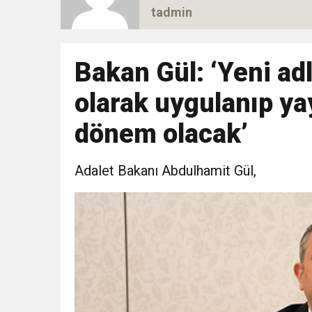
tadmin
16:47
Yunanistan’ın insanlık 
16:44
Bakan Gül: ‘Yeni adl
Dana karkas alım fiyatın
olarak uygulanıp yay
16:44
Nevşin Mengü, Kemal Kıl
dönem olacak’
19:12
Endonezya’da futbol ma
Adalet Bakanı Abdulhamit Gül,