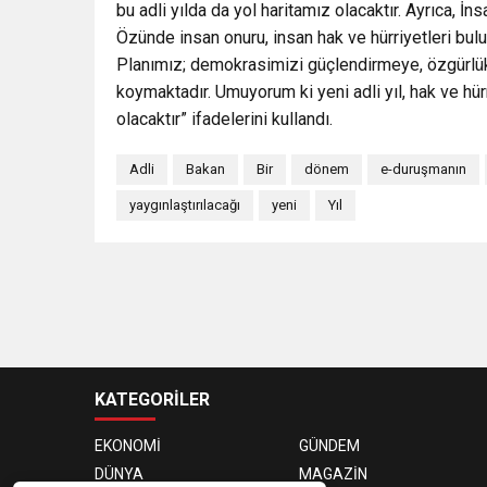
bu adli yılda da yol haritamız olacaktır. Ayrıca, 
Özünde insan onuru, insan hak ve hürriyetleri bul
Planımız; demokrasimizi güçlendirmeye, özgürlük
koymaktadır. Umuyorum ki yeni adli yıl, hak ve hürr
olacaktır” ifadelerini kullandı.
Adli
Bakan
Bir
dönem
e-duruşmanın
yaygınlaştırılacağı
yeni
Yıl
KATEGORİLER
EKONOMİ
GÜNDEM
DÜNYA
MAGAZİN