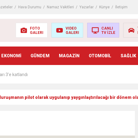
ıçdaroğlu’nun adaylık çıkışını yorumladı
zeteler
Hava Durumu
Namaz Vakitleri
Yazarlar
Künye
İletişim
çında izdiham: 125 ölü
FOTO
VIDEO
CANLI
GALERI
GALERI
TV İZLE
adı mı? AÖF kayıt yenileme nasıl yapılır? (2022-2023 AÖF kayıt yenilem
EKONOMİ
GÜNDEM
MAGAZİN
OTOMOBİL
SAĞLIK
riş belgesi nasıl alınır? KPSS ön lisans sınavı ne zaman? (2022 ÖSYM KP
arı 3’e katlandı
ki arttı
e-duruşmanın pilot olarak uygulanıp yaygınlaştırılacağı bir dönem ol
ı sevdirme yolları
’den Pakistan’a giden yardımları açıkladı