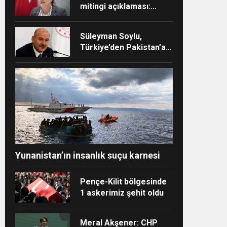
mitingi açıklaması:
Nefret söylemi kabul
edilemez
Süleyman Soylu,
Türkiye’den Pakistan’a
giden yardımları açıkladı
Yunanistan’ın insanlık suçu karnesi
Pençe-Kilit bölgesinde
1 askerimiz şehit oldu
Meral Akşener: CHP