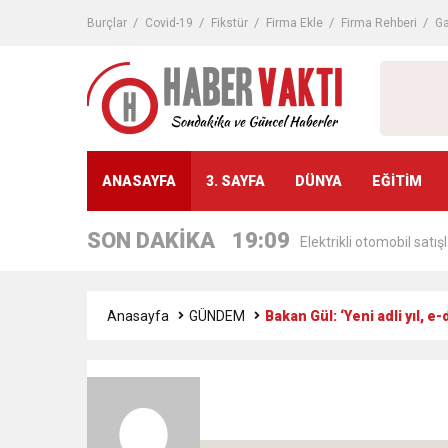
16:44
Nevşin Mengü, Kemal Kıl
Burçlar
Covid-19
Fikstür
Firma Ekle
Firma Rehberi
Ga
19:12
Endonezya’da futbol ma
19:11
AÖF kayıt yenileme başl
19:11
ANASAYFA
3. SAYFA
DÜNYA
EĞİTİM
KPSS ön lisans sınav gi
tarihleri)
SON DAKİKA
19:09
Elektrikli otomobil satışl
sınav takvimi)
19:04
Avrupa’da banka krizi ris
Anasayfa
GÜNDEM
Bakan Gül: ‘Yeni adli yıl, 
19:02
Çocuklara ders çalışmay
16:48
Süleyman Soylu, Türkiye