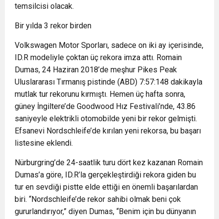
temsilcisi olacak.
Bir yılda 3 rekor birden
Volkswagen Motor Sporları, sadece on iki ay içerisinde,
ID.R modeliyle çoktan üç rekora imza attı. Romain
Dumas, 24 Haziran 2018’de meşhur Pikes Peak
Uluslararası Tırmanış pistinde (ABD) 7:57:148 dakikayla
mutlak tur rekorunu kırmıştı. Hemen üç hafta sonra,
güney İngiltere’de Goodwood Hız Festivali’nde, 43.86
saniyeyle elektrikli otomobilde yeni bir rekor gelmişti.
Efsanevi Nordschleife’de kırılan yeni rekorsa, bu başarı
listesine eklendi.
Nürburgring’de 24-saatlik turu dört kez kazanan Romain
Dumas’a göre, ID.R’la gerçekleştirdiği rekora giden bu
tur en sevdiği pistte elde ettiği en önemli başarılardan
biri. “Nordschleife’de rekor sahibi olmak beni çok
gururlandırıyor,” diyen Dumas, “Benim için bu dünyanın