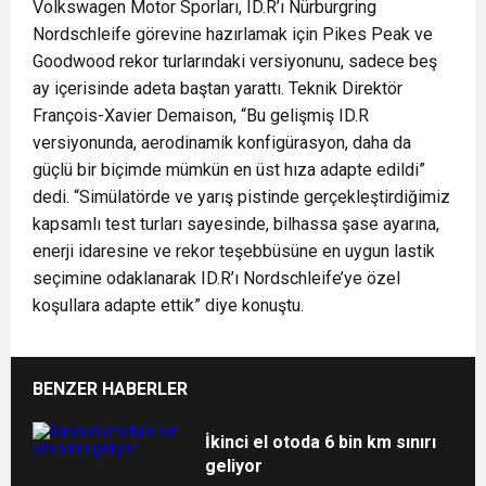
Volkswagen Motor Sporları, ID.R’ı Nürburgring
Nordschleife görevine hazırlamak için Pikes Peak ve
Goodwood rekor turlarındaki versiyonunu, sadece beş
ay içerisinde adeta baştan yarattı. Teknik Direktör
François-Xavier Demaison, “Bu gelişmiş ID.R
versiyonunda, aerodinamik konfigürasyon, daha da
güçlü bir biçimde mümkün en üst hıza adapte edildi”
dedi. “Simülatörde ve yarış pistinde gerçekleştirdiğimiz
kapsamlı test turları sayesinde, bilhassa şase ayarına,
enerji idaresine ve rekor teşebbüsüne en uygun lastik
seçimine odaklanarak ID.R’ı Nordschleife’ye özel
koşullara adapte ettik” diye konuştu.
BENZER HABERLER
İkinci el otoda 6 bin km sınırı
geliyor