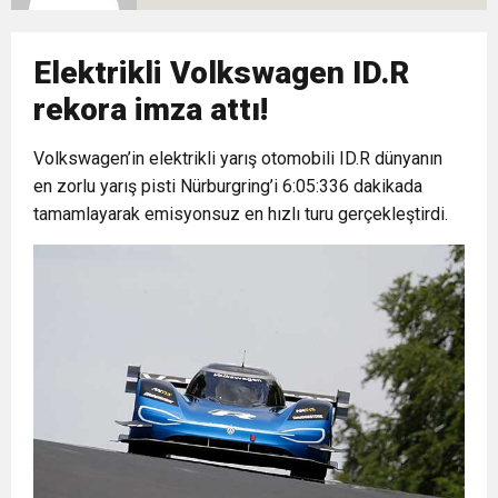
16:44
Dana karkas alım fiyatın kilogram başına 2 TL
Elektrikli Volkswagen ID.R
16:44
Nevşin Mengü, Kemal Kılıçdaroğlu’nun adaylık
artırıldı
rekora imza attı!
19:12
Volkswagen’in elektrikli yarış otomobili ID.R dünyanın
Endonezya’da futbol maçında izdiham: 125
çıkışını yorumladı
en zorlu yarış pisti Nürburgring’i 6:05:336 dakikada
tamamlayarak emisyonsuz en hızlı turu gerçekleştirdi.
ölü