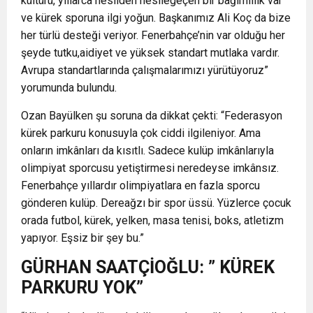
kültürü, yıllarca nesilden nesilegeçen bir bağımlılık var
ve kürek sporuna ilgi yoğun. Başkanımız Ali Koç da bize
her türlü desteği veriyor. Fenerbahçe’nin var olduğu her
şeyde tutku,aidiyet ve yüksek standart mutlaka vardır.
Avrupa standartlarında çalışmalarımızı yürütüyoruz”
yorumunda bulundu.
Ozan Bayülken şu soruna da dikkat çekti: “Federasyon
kürek parkuru konusuyla çok ciddi ilgileniyor. Ama
onların imkânları da kısıtlı. Sadece kulüp imkânlarıyla
olimpiyat sporcusu yetiştirmesi neredeyse imkânsız.
Fenerbahçe yıllardır olimpiyatlara en fazla sporcu
gönderen kulüp. Dereağzı bir spor üssü. Yüzlerce çocuk
orada futbol, kürek, yelken, masa tenisi, boks, atletizm
yapıyor. Eşsiz bir şey bu.”
GÜRHAN SAATÇİOĞLU: ” KÜREK
PARKURU YOK”