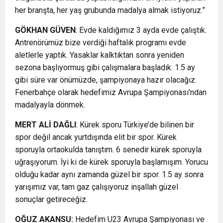
her branşta, her yaş grubunda madalya almak istiyoruz.”
GÖKHAN
GÜVEN
: Evde kaldığımız 3 ayda evde çalıştık.
Antrenörümüz bize verdiği haftalık programı evde
aletlerle yaptık. Yasaklar kalktıktan sonra yeniden
sezona başlıyormuş gibi çalışmalara başladık. 1.5 ay
gibi süre var önümüzde, şampiyonaya hazır olacağız.
Fenerbahçe olarak hedefimiz Avrupa Şampiyonası’ndan
madalyayla dönmek.
MERT
ALİ
DAĞLI
: Kürek sporu Türkiye’de bilinen bir
spor değil ancak yurtdışında elit bir spor. Kürek
sporuyla ortaokulda tanıştım. 6 senedir kürek sporuyla
uğraşıyorum. İyi ki de kürek sporuyla başlamışım. Yorucu
olduğu kadar aynı zamanda güzel bir spor. 1.5 ay sonra
yarışımız var, tam gaz çalışıyoruz inşallah güzel
sonuçlar getireceğiz.
OĞUZ AKANSU:
Hedefim U23 Avrupa Şampiyonası ve