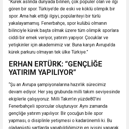
“Kürek aslında dünyada bilinen, çok popüler olan ve ilgi
gören bir spor. Türkiye’de de eski ve köklü olimpik bir
spor. Ama hak ettiği ilgiyi, popülariteyi bir türlü
yakalayamamış. Fenerbahçe, spor kulübü olmanın
bilinciyle kürek başta olmak üzere tüm olimpik sporlara
ciddi bir emek veriyor, yatırım yapıyor. Çocuklar ve
yetişkinler için akademimiz var. Buna karşın Avrupa’da
kürek parkuru olmayan tek ülke Türkiye.”
ERHAN ERTÜRK: “GENÇLİĞE
YATIRIM YAPILIYOR”
“Şu an Avrupa şampiyonalarına hazırlık sürecimiz
devam ediyor. Her yaş grubunda milli takım seviyesinde
ekiplerle çalışıyoruz. Milli Takım’ın yüzde80’ini
Fenerbahçeli sporcular oluşturuyor. Aynı zamanda
gençliğe yatırım yapılıyor. Bir çocuğun bile spor
yapması, o disiplinle yetişmesi o kadarönemli ki. Bu
olağanüstü şartlarda yapabildiğimizin en iyisini yaparak