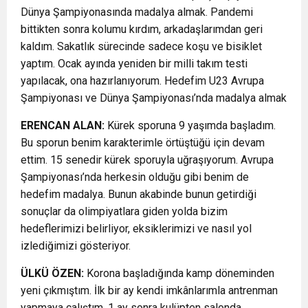
Dünya Şampiyonasında madalya almak. Pandemi
bittikten sonra kolumu kırdım, arkadaşlarımdan geri
kaldım. Sakatlık sürecinde sadece koşu ve bisiklet
yaptım. Ocak ayında yeniden bir milli takım testi
yapılacak, ona hazırlanıyorum. Hedefim U23 Avrupa
Şampiyonası ve Dünya Şampiyonası’nda madalya almak
ERENCAN ALAN:
Kürek sporuna 9 yaşımda başladım.
Bu sporun benim karakterimle örtüştüğü için devam
ettim. 15 senedir kürek sporuyla uğraşıyorum. Avrupa
Şampiyonası’nda herkesin olduğu gibi benim de
hedefim madalya. Bunun akabinde bunun getirdiği
sonuçlar da olimpiyatlara giden yolda bizim
hedeflerimizi belirliyor, eksiklerimizi ve nasıl yol
izlediğimizi gösteriyor.
ÜLKÜ ÖZEN:
Korona başladığında kamp döneminden
yeni çıkmıştım. İlk bir ay kendi imkânlarımla antrenman
yapmaya çalıştım. 1 ay sonra kulüpten salonda