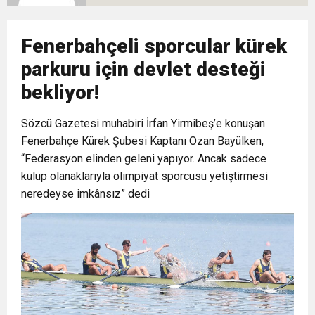
16:44
Dana karkas alım fiyatın kilogram başına 2 TL
Fenerbahçeli sporcular kürek
16:44
Nevşin Mengü, Kemal Kılıçdaroğlu’nun adaylık
artırıldı
parkuru için devlet desteği
bekliyor!
19:12
Endonezya’da futbol maçında izdiham: 125
çıkışını yorumladı
Sözcü Gazetesi muhabiri İrfan Yirmibeş’e konuşan
Fenerbahçe Kürek Şubesi Kaptanı Ozan Bayülken,
ölü
“Federasyon elinden geleni yapıyor. Ancak sadece
kulüp olanaklarıyla olimpiyat sporcusu yetiştirmesi
neredeyse imkânsız” dedi