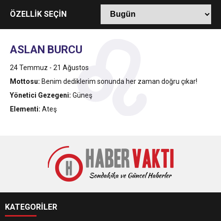
16:44
Dana karkas alım fiyatın kilogram başına 2 TL
ÖZELLİK SEÇİN
16:44
Nevşin Mengü, Kemal Kılıçdaroğlu’nun adaylık
artırıldı
ASLAN BURCU
19:12
24 Temmuz - 21 Ağustos
Endonezya’da futbol maçında izdiham: 125
çıkışını yorumladı
Mottosu:
Benim dediklerim sonunda her zaman doğru çıkar!
Yönetici Gezegeni:
Güneş
ölü
Elementi:
Ateş
KATEGORİLER