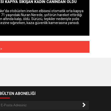
Sİ KAPIYA SIKIŞAN KADIN CANINDAN OLDU
kır’da otobüsten inerken elbisesi otomatik orta kapıya
n 71 yaşındaki Nuran Nerede, şoförün hareket ettirdiği
n altında kalıp, öldü. Sürücü, tepkiler nedeniyle polis
ezine sığınırken, kaza güvenlik kamerasına yansıdı.
>>
-BÜLTEN ABONELİĞİ