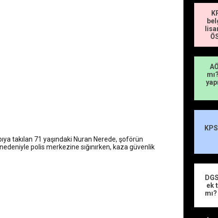
KP
suçu karnesi
bel
lisa
ÖS
 kilogram başına 2 TL artırıldı
AÖ
mı?
ıçdaroğlu’nun adaylık çıkışını yorumladı
yap
çında izdiham: 125 ölü
KPSS
pıya takılan 71 yaşındaki Nuran Nerede, şoförün
er nedeniyle polis merkezine sığınırken, kaza güvenlik
DGS
ek 
mı?