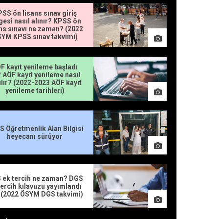
SS ön lisans sınav giriş
gesi nasıl alınır? KPSS ön
ns sınavı ne zaman? (2022
YM KPSS sınav takvimi)
F kayıt yenileme başladı
 AÖF kayıt yenileme nasıl
ılır? (2022-2023 AÖF kayıt
yenileme tarihleri)
 Öğretmenlik Alan Bilgisi
heyecanı sürüyor
 ek tercih ne zaman? DGS
tercih kılavuzu yayımlandı
 (2022 ÖSYM DGS takvimi)