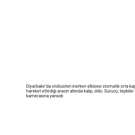
16:47
Yunanistan’ın insanlık 
16:44
Dana karkas alım fiyatın
16:44
Nevşin Mengü, Kemal Kıl
19:12
Endonezya’da futbol ma
Diyarbakır’da otobüsten inerken elbisesi otomatik orta ka
hareket ettirdiği aracın altında kalıp, öldü. Sürücü, tepkil
kamerasına yansıdı.