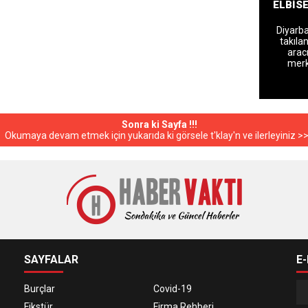
ELBİSE
Diyarba
takıla
aracı
merk
Sonra ki Sayfa !!!
Okumaya devam etmek için yukarıda ki görsele t'klay'n ve ilerleyiniz >
SAYFALAR
E
Burçlar
Covid-19
Fikstür
Firma Rehberi