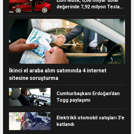
Elon Musk, 6,88 milyar dolar
değerinde 7,92 milyon Tesla
hissesi sattı
İkinci el araba alım satımında 4 internet
sitesine soruşturma
Cumhurbaşkanı Erdoğan’dan
Togg paylaşımı
Elektrikli otomobil satışları 3’e
katlandı