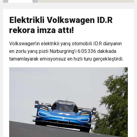
16:44
Dana karkas alım fiyatın kilogram başına 2 TL
Elektrikli Volkswagen ID.R
16:44
Nevşin Mengü, Kemal Kılıçdaroğlu’nun adaylık
artırıldı
rekora imza attı!
19:12
Volkswagen’in elektrikli yarış otomobili ID.R dünyanın
Endonezya’da futbol maçında izdiham: 125
çıkışını yorumladı
en zorlu yarış pisti Nürburgring’i 6:05:336 dakikada
tamamlayarak emisyonsuz en hızlı turu gerçekleştirdi.
ölü