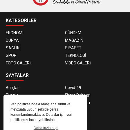
KATEGORİLER
EKONOMİ
GÜNDEM
DÜNYA
MAGAZİN
SAĞLIK
SİYASET
SPOR
TEKNOLOJİ
FOTO GALERİ
VIDEO GALERİ
SAYFALAR
Burçlar
Covid-19
Fikstür
Firma Rehberi
Gazeteler
Hava Durumu
Veri politikasındaki amaçlarla sınırlı ve
mevzuata uygun şekilde çerez
Namaz Vakitleri
Yazarlar
konumlandırmaktayız. Detaylar için veri
Künye
İletişim
politikamızı inceleyebilirsiniz.
Daha fazla bilgi