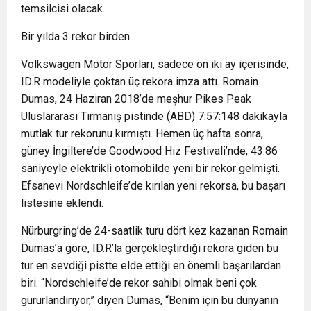
temsilcisi olacak.
Bir yılda 3 rekor birden
Volkswagen Motor Sporları, sadece on iki ay içerisinde,
ID.R modeliyle çoktan üç rekora imza attı. Romain
Dumas, 24 Haziran 2018’de meşhur Pikes Peak
Uluslararası Tırmanış pistinde (ABD) 7:57:148 dakikayla
mutlak tur rekorunu kırmıştı. Hemen üç hafta sonra,
güney İngiltere’de Goodwood Hız Festivali’nde, 43.86
saniyeyle elektrikli otomobilde yeni bir rekor gelmişti.
Efsanevi Nordschleife’de kırılan yeni rekorsa, bu başarı
listesine eklendi.
Nürburgring’de 24-saatlik turu dört kez kazanan Romain
Dumas’a göre, ID.R’la gerçekleştirdiği rekora giden bu
tur en sevdiği pistte elde ettiği en önemli başarılardan
biri. “Nordschleife’de rekor sahibi olmak beni çok
gururlandırıyor,” diyen Dumas, “Benim için bu dünyanın