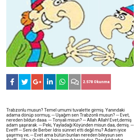
16:44
Dana karkas alım fiyatın kilogram başına 2 TL
16:44
Nevşin Mengü, Kemal Kılıçdaroğlu’nun adaylık
artırıldı
19:12
Endonezya’da futbol maçında izdiham: 125
çıkışını yorumladı
ölü
2.578 Okunma
Trabzonlu musun? Temel umumi tuvalette girmiş. Yanındaki
adama dönüp sormuş; ─ Uşağım sen Trabzonli musun? ─ Evet,
nereden bildun daaa. ─ Tonyali misun? ─ Allah Allah! Evet,demiş
adam şaşırarak. ─ Peki, Yayladaği Köyünden misun daa, demiş. ─
Evet!!! ─ Seni de Berber İdris sünnet etti değil mu? Adam iyice
şaşırmış ve; ─ Evet ama bütün bunları nereden bileysun sen