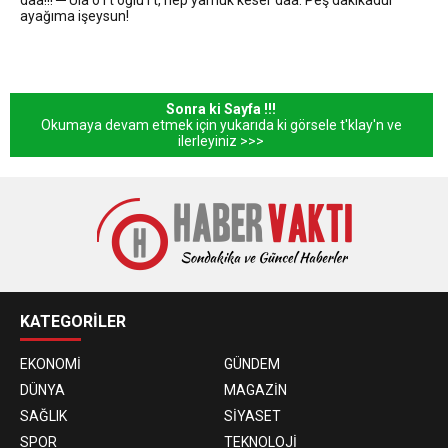
daa!!! ─ Ula o i’t oğlu i’t, hep yamuk keser daa. Peş dakikadur
ayağıma işeysun!
Sonra ki Sayfa !!!
Okumaya devam etmek için yukarıda ki görsele t'klay'n ve
ilerleyiniz >>>
KATEGORİLER
EKONOMİ
GÜNDEM
DÜNYA
MAGAZİN
SAĞLIK
SİYASET
SPOR
TEKNOLOJİ