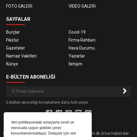
FOTO GALERİ
VIDEO GALERİ
SAYFALAR
Burçlar
Covid-19
Fikstür
Firma Rehberi
Gazeteler
Hava Durumu
Namaz Vakitleri
Yazarlar
Künye
İletişim
E-BÜLTEN ABONELİĞİ
E-Bülten aboneliği ile haberlere daha hızlı erişin.
Veri politikasındaki amaçlarla sınırlı ve
mevzuata uygun şekilde çerez
Gündemdeki son dakika haber ve gelişmelerden ilk önce haberdar
konumlandırmaktayız. Detaylar için veri