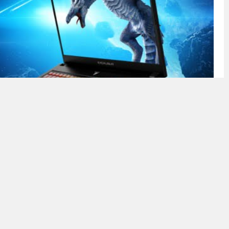
919 Okunma
un tutkunları, mimarlar, tasarımcılar ve öğrenciler için özel
ekranlı üyesi olarak öne çıkıyor. İnce çerçeveli ekranı, Intel
i ve soğutma çözümü teknolojisiyle ön plana çıkan G780,