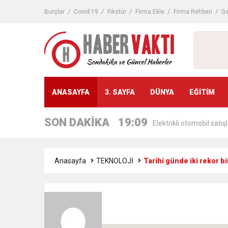
16:44
Nevşin Mengü, Kemal Kıl
Burçlar
Covid-19
Fikstür
Firma Ekle
Firma Rehberi
Ga
19:12
Endonezya’da futbol ma
19:11
AÖF kayıt yenileme başl
19:11
ANASAYFA
3. SAYFA
DÜNYA
EĞİTİM
KPSS ön lisans sınav gi
tarihleri)
SON DAKİKA
19:09
Elektrikli otomobil satışl
sınav takvimi)
19:04
Avrupa’da banka krizi ris
Anasayfa
TEKNOLOJİ
Tarihi günde iki rekor bi
19:02
Çocuklara ders çalışmay
16:48
Süleyman Soylu, Türkiye