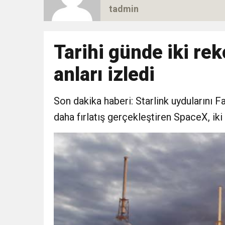
tadmin
16:47
Yunanistan’ın insanlık 
16:44
Tarihi günde iki re
Dana karkas alım fiyatın
anları izledi
16:44
Nevşin Mengü, Kemal Kıl
Son dakika haberi: Starlink uydularını F
19:12
Endonezya’da futbol ma
daha fırlatış gerçekleştiren SpaceX, iki