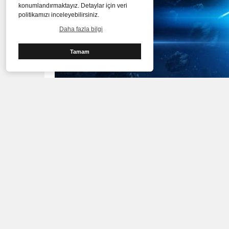
konumlandırmaktayız. Detaylar için veri
politikamızı inceleyebilirsiniz.
Daha fazla bilgi
Tamam
Son Güncelleme :
29 Ağustos 2020 - 22:23
Yüksek performansa ve hıza sahip olmak isteyen oy
olarak tasarlanan Excalibur G780, ailenin en geniş 
10.Nesil işlemcisi, güçlü ekran kartı seçenekler