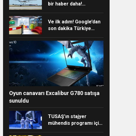
bir haber daha!
Başarıyla tamamladı
Ve ilk adım! Google’dan
son dakika Türkiye
kararı
Oyun canavarı Excalibur G780 satışa
sunuldu
TUSAŞ’ın stajyer
mühendis programı için
başvurular başladı