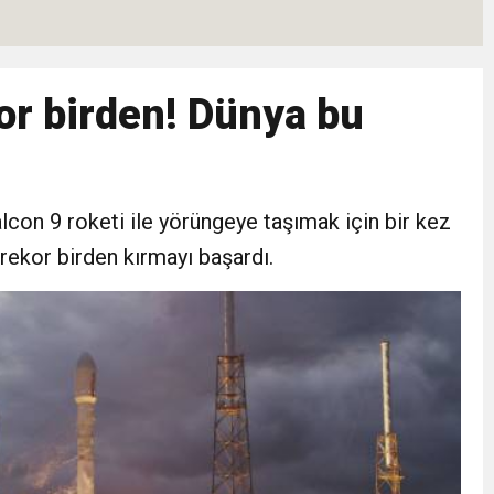
suçu karnesi
kor birden! Dünya bu
 kilogram başına 2 TL artırıldı
ıçdaroğlu’nun adaylık çıkışını yorumladı
alcon 9 roketi ile yörüngeye taşımak için bir kez
çında izdiham: 125 ölü
 rekor birden kırmayı başardı.