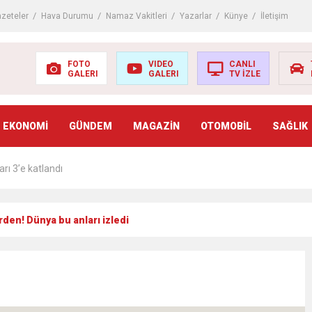
ıçdaroğlu’nun adaylık çıkışını yorumladı
zeteler
Hava Durumu
Namaz Vakitleri
Yazarlar
Künye
İletişim
çında izdiham: 125 ölü
FOTO
VIDEO
CANLI
GALERI
GALERI
TV İZLE
adı mı? AÖF kayıt yenileme nasıl yapılır? (2022-2023 AÖF kayıt yenilem
EKONOMİ
GÜNDEM
MAGAZİN
OTOMOBİL
SAĞLIK
riş belgesi nasıl alınır? KPSS ön lisans sınavı ne zaman? (2022 ÖSYM KP
arı 3’e katlandı
ki arttı
rden! Dünya bu anları izledi
ı sevdirme yolları
’den Pakistan’a giden yardımları açıkladı